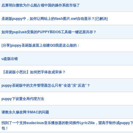
总算明白微软为什么能占领中国的操作系统市场了
圣诞版puppy中，如何让网站上的flash图片.swf自动显示？[已解决]
如何使pup2usb安装的PUPPY和DOS工具箱一键还原共存？
[分享]puppy圣诞版桌面上创建QQ我是这么做的：
u盘版出错
【圣诞版小芭比】如何把字体改成宋体？
puppy圣诞版中的文件管理器怎么只有“全选”没“反选”？
puppy下设置全局代理方法
请教永久修改网卡MAC的问题
找到了一个支持audacious音乐播放器的歌词插件LyricZilla，望高手制作成puppy
包！