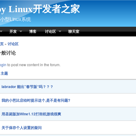
py Linux开发者之家
型Linux系统
开发
博客
讨论区
聊天室
页
»
讨论区
一般讨论
ogin
to post new content in the forum.
主题
labrador 能出”春节版“吗？？？
我的小芭比启动时提示这个,是不是有问题?
用圣诞版加Wine1.12打街机游戏很爽
关于保存个人设置的疑问