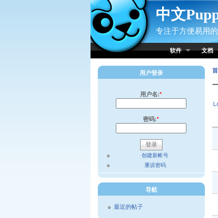
Skip to Content
中文Pup
专注于方便易用的小
软件
文档
首
用户登录
用户名:
*
L
密码:
*
创建新帐号
重设密码
导航
最近的帖子