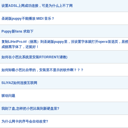
设置ADSL上网成功连接，可是为什么上不了网
圣诞版puppy不能播放 MIDI 音乐？
Puppy新fans 求助下
复制LiHeiPro.ttf（丽黑）到圣诞版puppy里，没设置字体就打开opera首选页，居
成丽黑字体了，还挺好！
如何在小芭比系统里安装RTORRENT(请教)
如何卸载小芭比自带的，安装里不显示的软件啊？？？
SLIYAZ如何连接互联网
驱动问题
我刻了盘,怎样把小芭比装到新硬盘里?
为什么网卡的序号会自动改变?