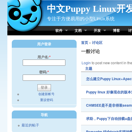
Skip to Content
中文Puppy Linux
专注于方便易用的小型Linux系统
软件
文档
开发
博客
讨
首页
»
讨论区
用户登录
一般讨论
用户名:
*
Login
to post new content in the
主题
密码:
*
怎么建立Puppy Linux+A
Puppy linux 好像现在
创建新帐号
重设密码
CHMSEE是不是非得装sea
导航
求助，Puppy下自动挂载u
最近的帖子
Pcmanfm,结合fstab实现