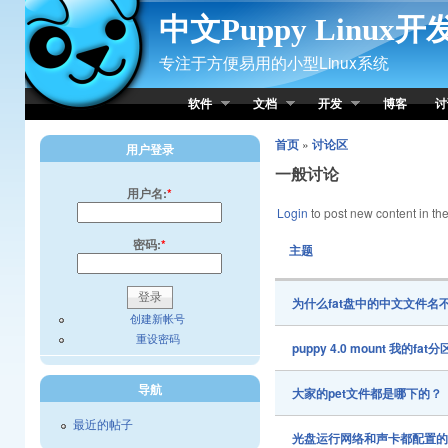
Skip to Content
中文Puppy Linux
专注于方便易用的小型Linux系统
软件
文档
开发
博客
讨
首页
»
讨论区
用户登录
一般讨论
用户名:
*
Login
to post new content in the
密码:
*
主题
为什么fat盘中的中文文件名
创建新帐号
重设密码
puppy 4.0 mount 我的
导航
大家的pet文件都是哪下的？
最近的帖子
光盘运行网络和声卡都配置