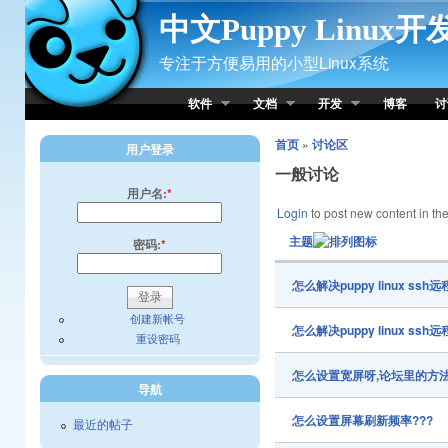
Skip to Content
中文Puppy Linux
专注于方便易用的小型Linux系统
软件
文档
开发
博客
讨
首页
»
讨论区
用户登录
一般讨论
用户名:
*
Login
to post new content in the
主题
密码:
*
怎么解决puppy linux ss
创建新帐号
怎么解决puppy linux ss
重设密码
怎么设置宽屏呀,论坛里的方
导航
怎么设置屏幕刷新频率???
最近的帖子