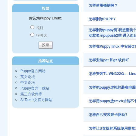
怎样使用锐捷啊？
投票
你认为Puppy Linux:
怎样删除PUPPY
很好
怎样删除puppy阿 我想重装
很强大
动就显示pupusb2啦 进入
怎样在Puppy linux 中安
怎样安装pet 和gz 软件吖
推荐站点
Puppy官方网站
怎样安装TL-WN322G+ - 
英文论坛
中文论坛
怎样把puppy虚拟的装在电
Puppy官方下载站
第三方软件库
SliTaz中文官方网站
怎样用puppy放rmvb才能不
怎样自己安装显卡驱动?
怎样让U盘版的系统使用硬盘里的p