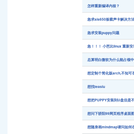
怎样重新编译内核？
急求sis650板载声卡解决方
急求安装puppy问题
急！！！ 小芭比linux 重
总算明白微软为什么能占领
想定制个简化版arch,不知可
想找teasiu
想把PUPPY安装到U盘但
想问下骄阳99网页程序桌面
想随身画mindmap请问如何在p