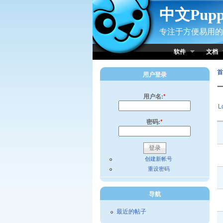
Skip to Content
中文Pup
专注于方便易用的小
软件
文档
首
用户登录
用户名:
*
L
密码:
*
创建新帐号
重设密码
导航
最近的帖子