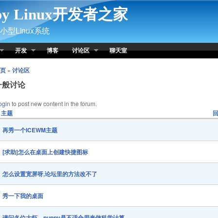
py Linux开发者之家
型Linux系统
开发
博客
讨论区
聊天室
页
»
讨论区
一般讨论
ogin
to post new content in the forum.
主题
再秀一个ICEWM主题
[求助]怎么在桌面上创建快捷图标
怎么设置宽屏呀,论坛里的方法改不了
秀一下我的桌面
请问各位大虾，puppy是不适合用来做科学计算