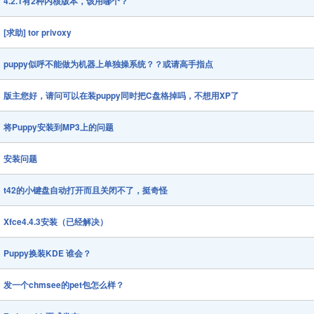
4.2.1有2种内核版本，该用哪个？
[求助] tor privoxy
puppy似呼不能做为机器上单独操系统？？或请高手指点
版主您好，请问可以在装puppy同时把C盘格掉吗，不想用XP了
将Puppy安装到MP3上的问题
安装问题
t42的小键盘自动打开而且关闭不了，挺奇怪
Xfce4.4.3安装（已经解决）
Puppy换装KDE 谁会？
发一个chmsee的pet包怎么样？