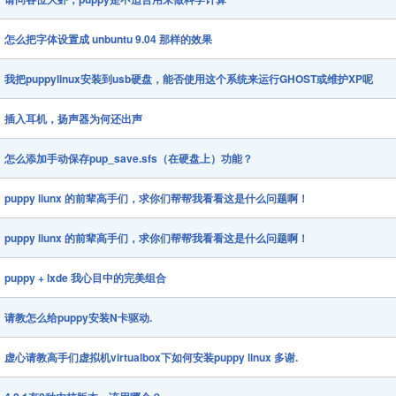
怎么把字体设置成 unbuntu 9.04 那样的效果
我把puppylinux安装到usb硬盘，能否使用这个系统来运行GHOST或维护XP呢
插入耳机，扬声器为何还出声
怎么添加手动保存pup_save.sfs（在硬盘上）功能？
puppy liunx 的前辈高手们，求你们帮帮我看看这是什么问题啊！
puppy liunx 的前辈高手们，求你们帮帮我看看这是什么问题啊！
puppy + lxde 我心目中的完美组合
请教怎么给puppy安装N卡驱动.
虚心请教高手们虚拟机virtualbox下如何安装puppy linux 多谢.