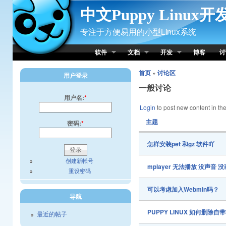
Skip to Content
中文Puppy Linux
专注于方便易用的小型Linux系统
软件
文档
开发
博客
讨
首页
»
讨论区
用户登录
一般讨论
用户名:
*
Login
to post new content in the
主题
密码:
*
怎样安装pet 和gz 软件吖
创建新帐号
mplayer 无法播放 没声音 
重设密码
可以考虑加入Webmin吗？
导航
PUPPY LINUX 如何删除自
最近的帖子