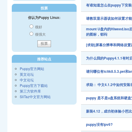
有谁知道怎么在puppy下安装u
投票
你认为Puppy Linux:
请教双显示器该如何设置才
很好
mount U盘内的Hiwee
很强大
的图标，郁闷
[求助]屏幕分辨率和网络设
为什么我的Puppy4.1.1有
推荐站点
Puppy官方网站
请问哪位有tcltk8.5.3.pet和
英文论坛
中文论坛
求助： 中文4.1.2中如何安装非
Puppy官方下载站
第三方软件库
SliTaz中文官方网站
puppy 是不是u盘系统和硬
新装4.12，成功初体验小芭
puppy没有ipv6?