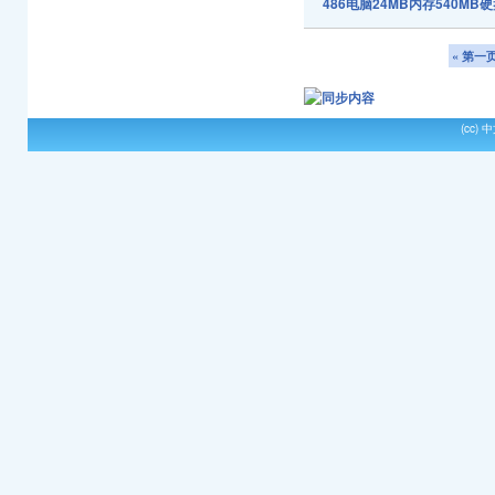
486电脑24MB内存540M
« 第一
(cc)
中文