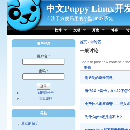
Skip to Content
中文Puppy Linux
专注于方便易用的小型Linux系统
软件
文档
开发
博客
讨
首页
»
讨论区
用户登录
一般讨论
用户名:
*
Login
to post new content in the
主题
密码:
*
刚遇到的奇怪问题
电信3G上网卡，在4.32下
创建新帐号
重设密码
免费技术讲座邀请——嵌入
导航
为什么gftp还是连不上？
最近的帖子
puppy linux找不到无线网卡,