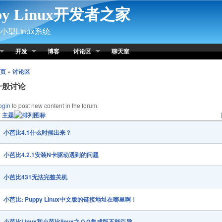
py Linux开发者之家
型Linux系统
开发
博客
讨论区
聊天室
页
»
讨论区
一般讨论
ogin
to post new content in the forum.
主题
小芭比4.1什么时候出来？
小芭比4.2.1安装N卡驱动遇到的问题
小芭比431无法完整关机
小芭比: Puppy Linux中文版的链接地址在哪里啊！
小芭比Linux和小芭比linux之ＱＱ集成版不能引导