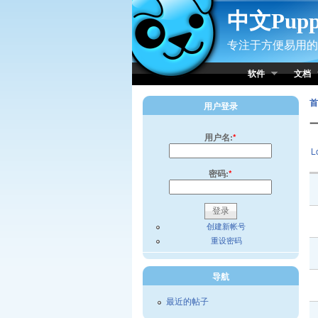
Skip to Content
中文Pup
专注于方便易用的小
软件
文档
首
用户登录
用户名:
*
L
密码:
*
创建新帐号
重设密码
导航
最近的帖子