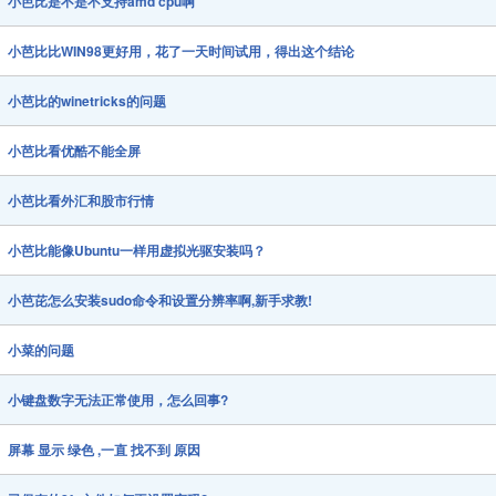
小芭比是不是不支持amd cpu啊
小芭比比WIN98更好用，花了一天时间试用，得出这个结论
小芭比的winetricks的问题
小芭比看优酷不能全屏
小芭比看外汇和股市行情
小芭比能像Ubuntu一样用虚拟光驱安装吗？
小芭芘怎么安装sudo命令和设置分辨率啊,新手求教!
小菜的问题
小键盘数字无法正常使用，怎么回事?
屏幕 显示 绿色 ,一直 找不到 原因