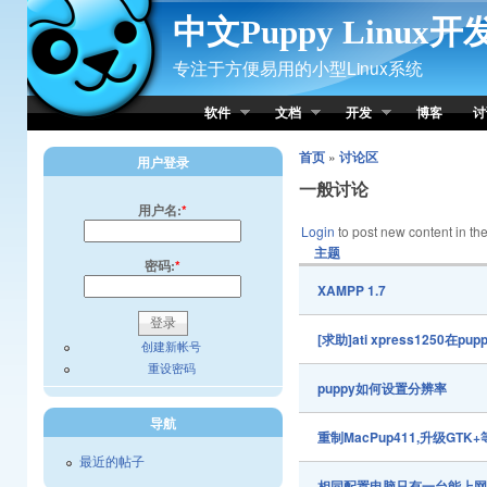
Skip to Content
中文Puppy Linux
专注于方便易用的小型Linux系统
软件
文档
开发
博客
讨
首页
»
讨论区
用户登录
一般讨论
用户名:
*
Login
to post new content in the
主题
密码:
*
XAMPP 1.7
[求助]ati xpress1250
创建新帐号
重设密码
puppy如何设置分辨率
导航
重制MacPup411,升级GTK
最近的帖子
相同配置电脑只有一台能上