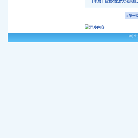
［求助］挂载c盘后无法关机。Com
« 第一
(cc)
中文