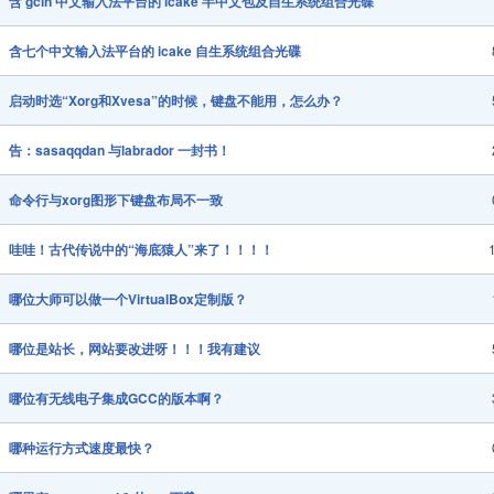
含 gcin 中文输入法平台的 icake 半中文包及自生系统组合光碟
含七个中文输入法平台的 icake 自生系统组合光碟
启动时选“Xorg和Xvesa”的时候，键盘不能用，怎么办？
告：sasaqqdan 与labrador 一封书！
命令行与xorg图形下键盘布局不一致
哇哇！古代传说中的“海底猿人”来了！！！！
哪位大师可以做一个VirtualBox定制版？
哪位是站长，网站要改进呀！！！我有建议
哪位有无线电子集成GCC的版本啊？
哪种运行方式速度最快？