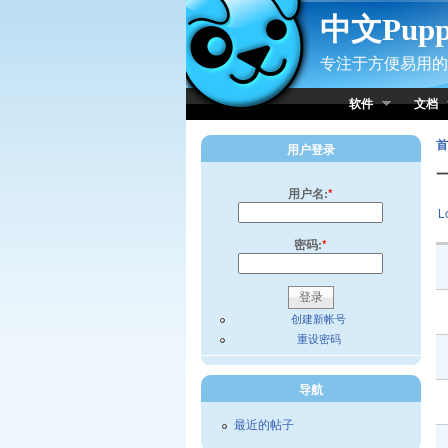
Skip to Content
中文Pup
专注于方便易用的小
软件
文档
首
用户登录
用户名:
*
L
密码:
*
创建新帐号
重设密码
导航
最近的帖子