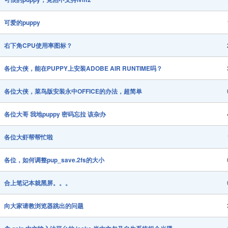
可爱的puppy
右下角CPU使用率图标？
各位大侠，能在PUPPY上安装ADOBE AIR RUNTIME吗？
各位大侠，菜鸟版安装永中OFFICE的办法，超简单
各位大哥 我地puppy 密码忘拉 该杂办
各位大虾帮帮忙啦
各位，如何调整pup_save.2fs的大小
合上笔记本就黑屏。。。
向大家请教浏览器跳出的问题