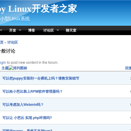
py Linux开发者之家
型Linux系统
开发
博客
讨论区
聊天室
页
»
讨论区
一般讨论
ogin
to post new content in the forum.
主题
回
可以把puppy安装到一台裸机上吗？请教安装细节
可以给小芭比装上RPM软件管理器吗？
可以考虑加入Webmin吗？
可以让 小芭比 实现 php环境吗?
可恨的puppy，竟然不支持lvm2