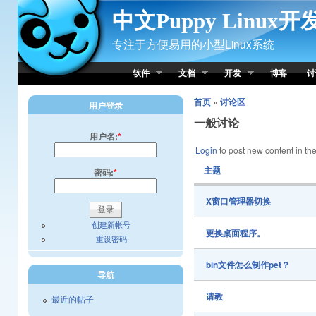
Skip to Content
中文Puppy Linux
专注于方便易用的小型Linux系统
软件
文档
开发
博客
讨
首页
»
讨论区
用户登录
一般讨论
用户名:
*
Login
to post new content in the
主题
密码:
*
X窗口管理器切换
创建新帐号
更换桌面程序。
重设密码
bin文件怎么制作pet？
导航
请教
最近的帖子