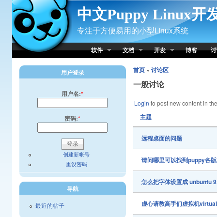
Skip to Content
中文Puppy Linux
专注于方便易用的小型Linux系统
软件
文档
开发
博客
讨
首页
»
讨论区
用户登录
一般讨论
用户名:
*
Login
to post new content in the
主题
密码:
*
远程桌面的问题
创建新帐号
请问哪里可以找到puppy各
重设密码
怎么把字体设置成 unbuntu 
导航
虚心请教高手们虚拟机virtualb
最近的帖子