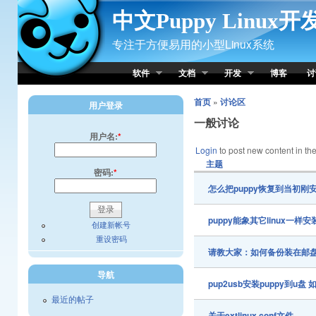
Skip to Content
中文Puppy Linux
专注于方便易用的小型Linux系统
软件
文档
开发
博客
讨
首页
»
讨论区
用户登录
一般讨论
用户名:
*
Login
to post new content in the
主题
密码:
*
怎么把puppy恢复到当初刚
puppy能象其它linux一样
创建新帐号
重设密码
请教大家：如何备份装在邮
导航
pup2usb安装puppy到u盘 
最近的帖子
关于extlinux.conf文件