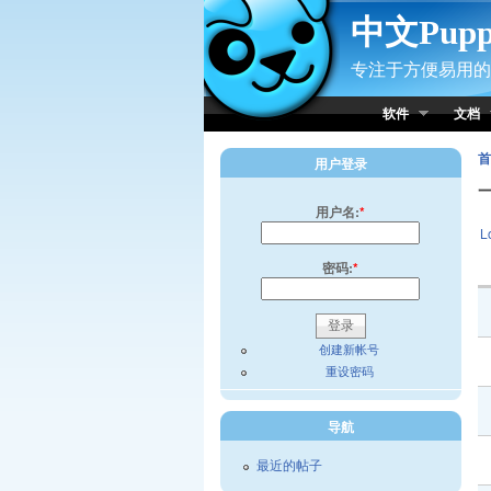
Skip to Content
中文Pup
专注于方便易用的小
软件
文档
首
用户登录
用户名:
*
L
密码:
*
创建新帐号
重设密码
导航
最近的帖子