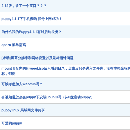
4.12版，多了一个窗口？？？
puppy4.1.1下手机做猫 拨号上网成功！
为什么我的Puppy4.1.1有时启动很慢？
opera 菜单乱码
[求助]屏幕分辨率和网络设置以及鼠标指针问题
mount U盘内的Hiweed.iso后只看到目录，点击后只是进入文件夹，没有虚拟光驱
标，郁闷
可以考虑加入Webmin吗？
有谁知道怎么在puppy下安装ubuntu吗（从u盘启动puppy）
puppylinux 局域网文件共享
可爱的puppy