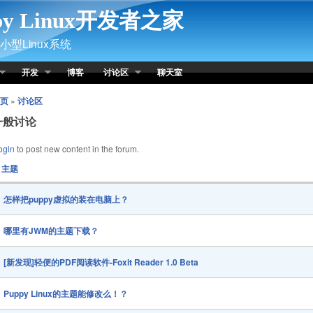
py Linux开发者之家
型Linux系统
开发
博客
讨论区
聊天室
页
»
讨论区
一般讨论
ogin
to post new content in the forum.
主题
怎样把puppy虚拟的装在电脑上？
哪里有JWM的主题下载？
[新发现]轻便的PDF阅读软件-Foxit Reader 1.0 Beta
Puppy Linux的主题能修改么！？